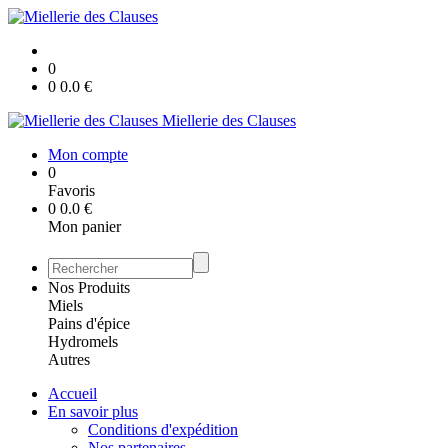
0
0
0.0
€
Miellerie des Clauses
Mon compte
0
Favoris
0
0.0
€
Mon panier
Nos Produits
Miels
Pains d'épice
Hydromels
Autres
Accueil
En savoir plus
Conditions d'expédition
Nos partenaires