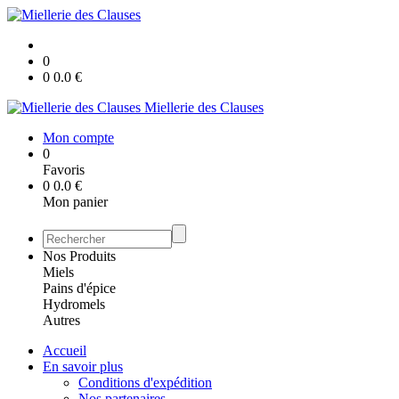
0
0
0.0
€
Miellerie des Clauses
Mon compte
0
Favoris
0
0.0
€
Mon panier
Nos Produits
Miels
Pains d'épice
Hydromels
Autres
Accueil
En savoir plus
Conditions d'expédition
Nos partenaires