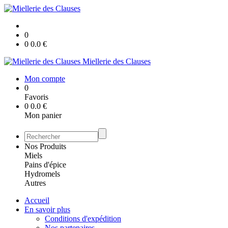
0
0
0.0
€
Miellerie des Clauses
Mon compte
0
Favoris
0
0.0
€
Mon panier
Nos Produits
Miels
Pains d'épice
Hydromels
Autres
Accueil
En savoir plus
Conditions d'expédition
Nos partenaires